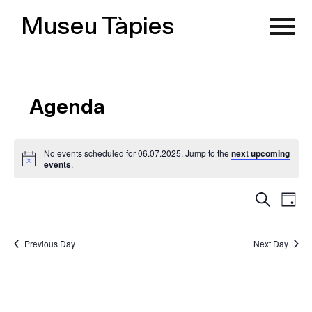
Museu Tàpies
Agenda
No events scheduled for 06.07.2025. Jump to the
next upcoming
events
.
Search
Eve
Events
Day
Select
Vie
date.
Search
Navi
Previous Day
Next Day
and
Views
Navigati