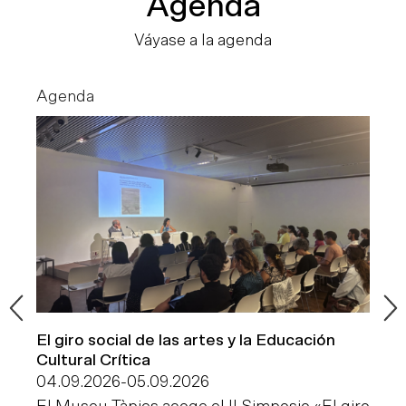
Agenda
Váyase a la agenda
Agenda
Pr
El giro social de las artes y la Educación
In
Cultural Crítica
10
04.09.2026
-
05.09.2026
Ca