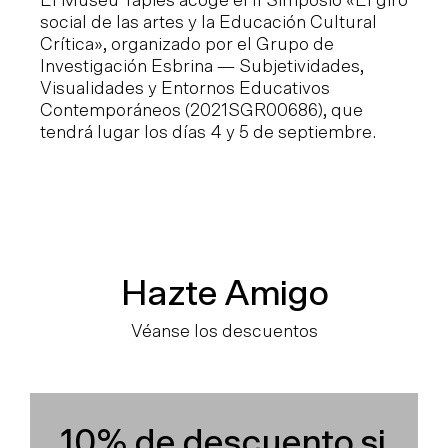
El Museu Tàpies acoge el II Simposio «El giro
co
social de las artes y la Educación Cultural
ep
Crítica», organizado por el Grupo de
ed
Investigación Esbrina — Subjetividades,
"I
Visualidades y Entornos Educativos
Ba
Contemporáneos (2021SGR00686), que
tendrá lugar los días 4 y 5 de septiembre.
Hazte Amigo
Véanse los descuentos
10% de descuento si