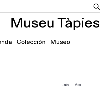
Museu Tàpies
enda
Colección
Museo
Event
Events
Lista
Mes
Views
Search
Navigation
and
Views