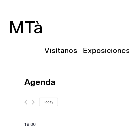
MTà
Visítanos
Exposicione
Agenda
Today
Select
date.
19:00