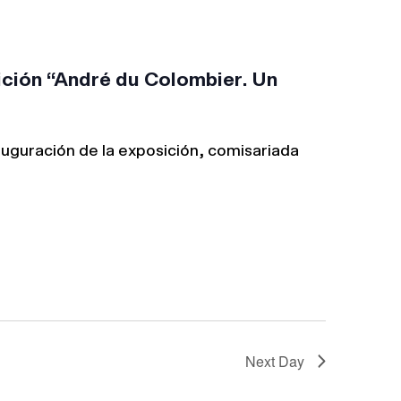
Navigation
ición “André du Colombier. Un
nauguración de la exposición, comisariada
Next Day