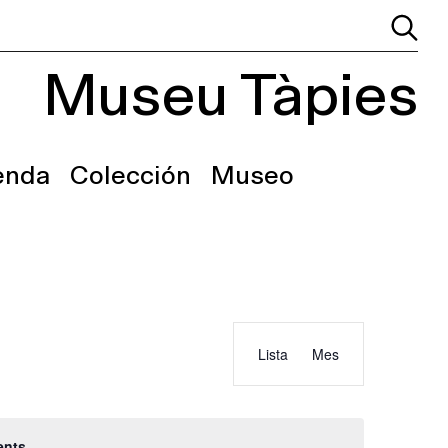
Museu Tàpies
enda
Colección
Museo
Event
Events
Lista
Mes
Views
Search
Navigation
and
Views
ents
.