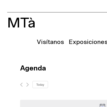
MTà
Visítanos
Exposicione
Agenda
Today
Select
date.