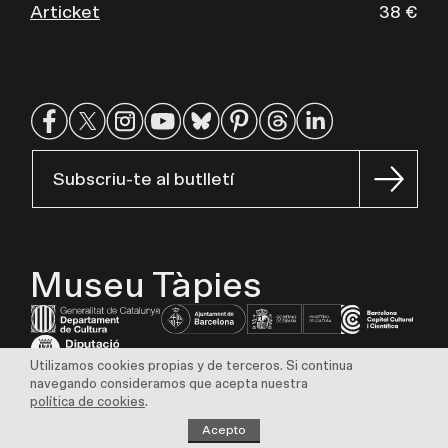
Articket
38 €
Subscriu-te al butlletí
Museu Tàpies
Utilizamos cookies propias y de terceros. Si continua
navegando consideramos que acepta nuestra
Aviso legal
Política de privacidad
Política de cookies
política de cookies
.
Transparencia
Perfil del contratante
Bolsa de trabajo
Sostenibilidad
Acepto