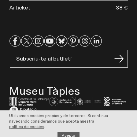
Articket
38 €
Subscriu-te al butlletí
Museu Tàpies
Utilizamos cookies propias y de terceros. Si continua
navegando consideramos que acepta nuestra
Aviso legal
Política de privacidad
Política de cookies
política de cookies
.
Transparencia
Perfil del contratante
Bolsa de trabajo
Sostenibilidad
Acepto