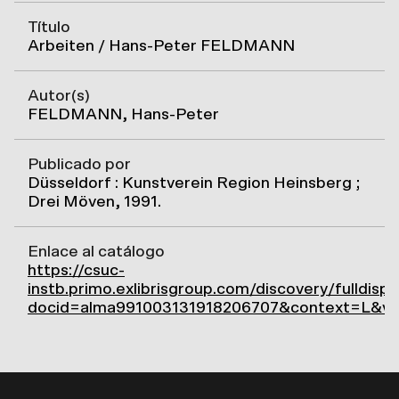
Título
Arbeiten / Hans-Peter FELDMANN
Autor(s)
FELDMANN, Hans-Peter
Publicado por
Düsseldorf : Kunstverein Region Heinsberg ;
Drei Möven, 1991.
Enlace al catálogo
https://csuc-
instb.primo.exlibrisgroup.com/discovery/fulldispl
docid=alma991003131918206707&context=L&vi