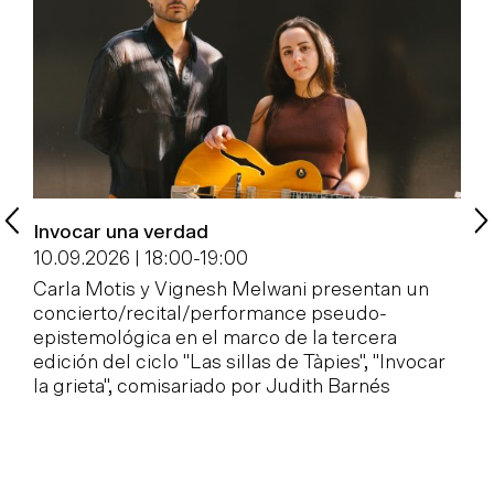
Invocar una verdad
P
c
10.09.2026 | 18:00
-
19:00
1
Carla Motis y Vignesh Melwani presentan un
concierto/recital/performance pseudo-
E
epistemológica en el marco de la tercera
e
edición del ciclo "Las sillas de Tàpies", "Invocar
M
la grieta", comisariado por Judith Barnés
d
á