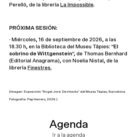
Perelló, de la librería
La Impossible
.
PRÓXIMA SESIÓN:
· Miércoles, 16 de septiembre de 2026, a las
18.30 h, en la Biblioteca del Museu Tâpies: “
El
sobrino de Wittgenstein
“, de Thomas Bernhard
(Editorial Anagrama), con Noelia Nistal, de la
librería
Finestres
.
[Imagen: Exposición “Àngel Jové. De intactu” del Museu Tàpies, Barcelona.
Fotografia: Pep Herrero, 2026.]
Agenda
Ir a la agenda