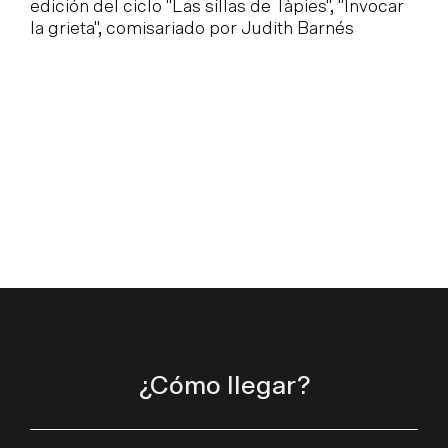
edición del ciclo "Las sillas de Tàpies", "Invocar
M
la grieta", comisariado por Judith Barnés
d
á
¿Cómo llegar?