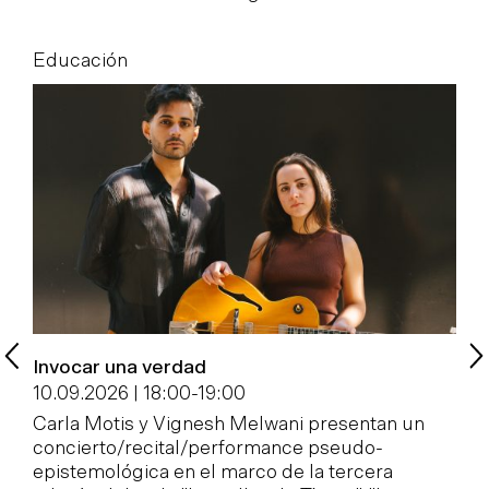
Educación
E
Invocar una verdad
P
c
10.09.2026 | 18:00
-
19:00
1
Carla Motis y Vignesh Melwani presentan un
concierto/recital/performance pseudo-
E
epistemológica en el marco de la tercera
e