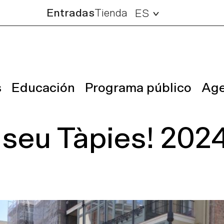
Entradas
Tienda
ES
s
Educación
Programa público
Ag
useu Tàpies! 202