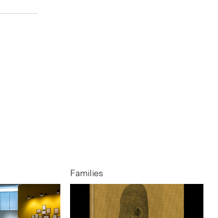
Families
F