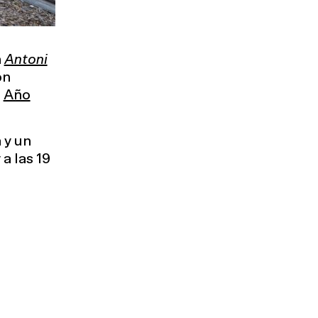
n
Antoni
on
l
Año
 y un
 a las 19