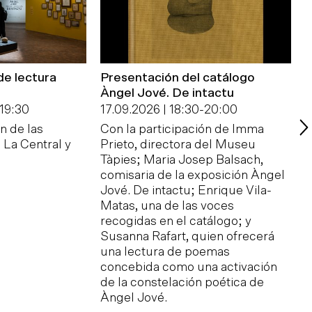
de lectura
Presentación del catálogo
A
Àngel Jové. De intactu
t
19:30
17.09.2026 | 18:30
-
20:00
1
n de las
Con la participación de Imma
U
, La Central y
Prieto, directora del Museu
p
Tàpies; Maria Josep Balsach,
q
comisaria de la exposición Àngel
m
Jové. De intactu; Enrique Vila-
p
Matas, una de las voces
e
recogidas en el catálogo; y
e
Susanna Rafart, quien ofrecerá
t
una lectura de poemas
"
concebida como una activación
de la constelación poética de
Àngel Jové.