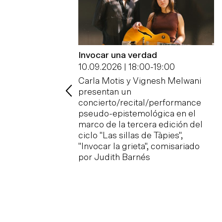
las artes y la
Invocar una verdad
al Crítica
10.09.2026 | 18:00
-
19:00
09.2026
Carla Motis y Vignesh Melwani
acoge el II
presentan un
 social de las
concierto/recital/performance
ción Cultural
pseudo-epistemológica en el
zado por el Grupo
marco de la tercera edición del
 Esbrina —
ciclo "Las sillas de Tàpies",
Visualidades y
"Invocar la grieta", comisariado
ivos
por Judith Barnés
s
, que tendrá
y 5 de