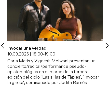
Invocar una verdad
P
c
10.09.2026 | 18:00
-
19:00
1
Carla Motis y Vignesh Melwani presentan un
concierto/recital/performance pseudo-
E
epistemológica en el marco de la tercera
e
edición del ciclo "Las sillas de Tàpies", "Invocar
M
la grieta", comisariado por Judith Barnés
d
á