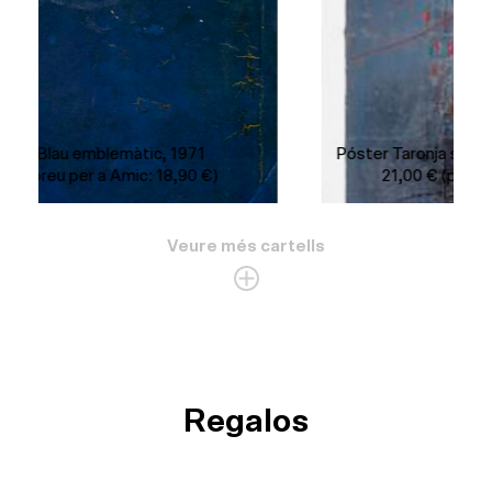
Póster Taronja sobre decorat de teatre, 1978
21,00
€
(preu per a Amic: 18,90 €)
Veure més cartells
Regalos