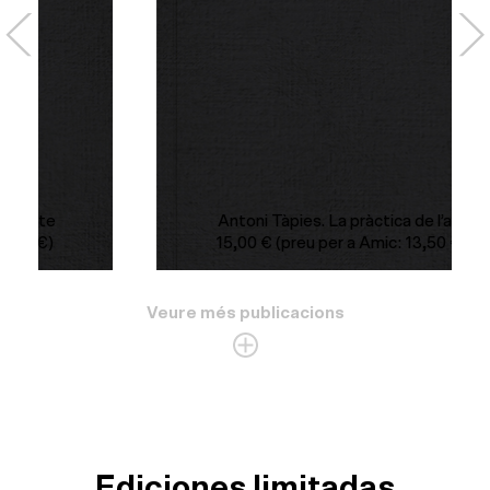
Antoni Tàpies. La pràctica de l’art
15,00
€
(preu per a Amic: 13,50 €)
Veure més publicacions
Ediciones limitadas