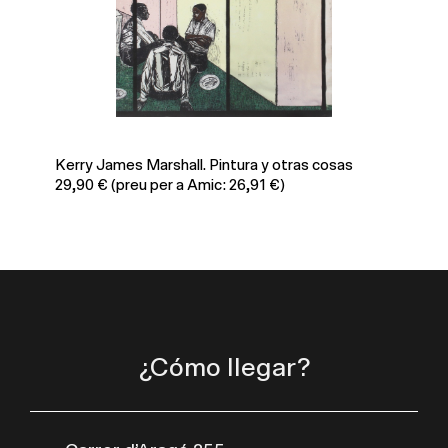
Kerry James Marshall. Pintura y otras cosas
Al
29,90
€
(preu per a Amic: 26,91 €)
24
¿Cómo llegar?