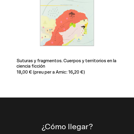
ras y fragmentos. Cuerpos y territorios en la
Case 1. Arqui
cia ficción
23,00
€
(preu
00
€
(preu per a Amic: 16,20 €)
¿Cómo llegar?