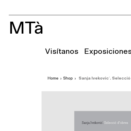
MTà
Visítanos
Exposicione
Home
›
Shop
›
Sanja Ivekovic´. Selecció