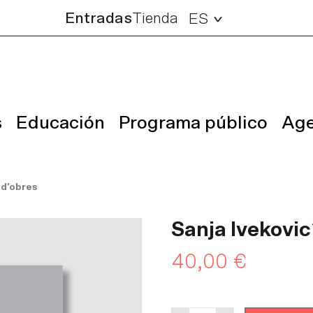
Entradas
Tienda
ES
s
Educación
Programa público
Ag
 d’obres
Sanja Ivekovic
40,00
€