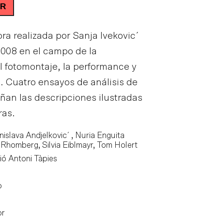
R
ra realizada por Sanja Ivekovic´
2008 en el campo de la
 el fotomontaje, la performance y
. Cuatro ensayos de análisis de
ñan las descripciones ilustradas
ras.
nislava Andjelkovic´ , Nuria Enguita
n Rhomberg, Silvia Eiblmayr, Tom Holert
ó Antoni Tàpies
o
or