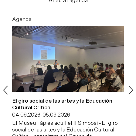
Aneu a l’agenda
Agenda
Pr
El giro social de las artes y la Educación
In
Cultural Crítica
10
04.09.2026
-
05.09.2026
Ca
El Museu Tàpies acull el II Simposi «El giro
co
social de las artes y la Educación Cultural
ep