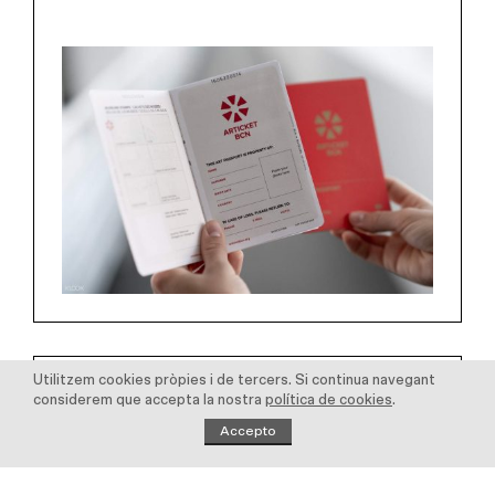
Utilitzem cookies pròpies i de tercers. Si continua navegant
Esdeveniments
considerem que accepta la nostra
política de cookies
.
corporatius
Accepto