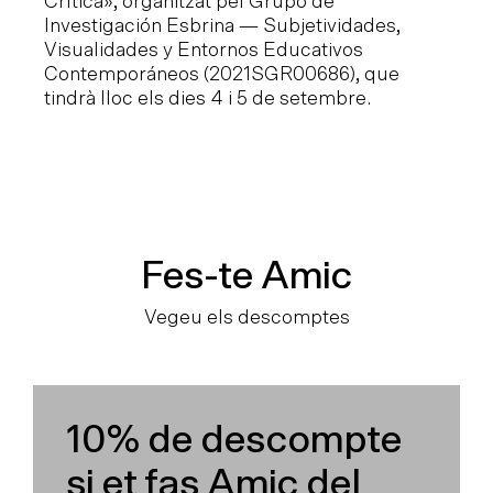
Crítica», organitzat pel Grupo de
de
Investigación Esbrina — Subjetividades,
l'
Visualidades y Entornos Educativos
Contemporáneos (2021SGR00686), que
tindrà lloc els dies 4 i 5 de setembre.
Fes-te Amic
Vegeu els descomptes
10% de descompte
si et fas Amic del