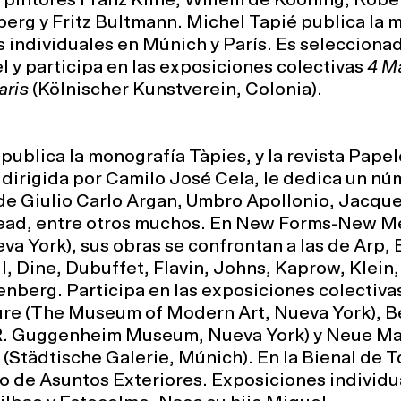
s pintores Franz Kline, Willem de Kooning, Rob
erg y Fritz Bultmann. Michel Tapié publica la 
 individuales en Múnich y París. Es seleccionado
y participa en las exposiciones colectivas
4 M
aris
(Kölnischer Kunstverein, Colonia).
publica la monografía Tàpies, y la revista Pape
 dirigida por Camilo José Cela, le dedica un n
de Giulio Carlo Argan, Umbro Apollonio, Jacque
ead, entre otros muchos. En New Forms-New M
a York), sus obras se confrontan a las de Arp, B
, Dine, Dubuffet, Flavin, Johns, Kaprow, Klein
nberg. Participa en las exposiciones colectiv
ure (The Museum of Modern Art, Nueva York), Be
R. Guggenheim Museum, Nueva York) y Neue Mal
(Städtische Galerie, Múnich). En la Bienal de T
o de Asuntos Exteriores. Exposiciones individu