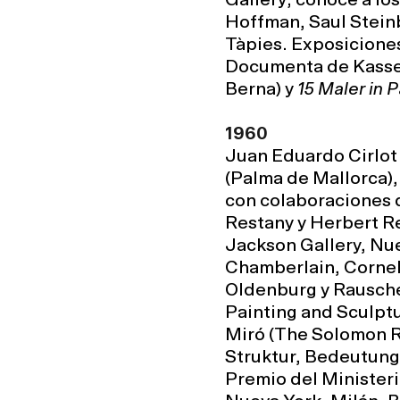
Gallery; conoce a lo
Hoffman, Saul Steinb
Tàpies. Exposiciones
Documenta de Kassel 
Berna) y
15 Maler in P
1960
Juan Eduardo Cirlot 
(Palma de Mallorca),
con colaboraciones 
Restany y Herbert R
Jackson Gallery, Nuev
Chamberlain, Cornell
Oldenburg y Rausche
Painting and Sculpt
Miró (The Solomon 
Struktur, Bedeutung 
Premio del Ministeri