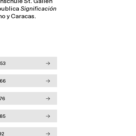
hschule St. Gallen
 publica
Significación
mo y Caracas.
953
966
976
985
92