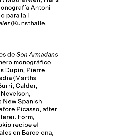
ert Motherwell, Hans
monografía Antoni
 para la II
aler
(Kunsthalle,
les de
Son Armadans
úmero monográfico
s Dupin, Pierre
edia (Martha
urri, Calder,
, Nevelson,
as New Spanish
fore Picasso, after
erei. Form,
okio recibe el
ales en Barcelona,