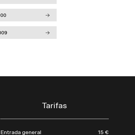
000
009
Tarifas
Entrada general
15 €