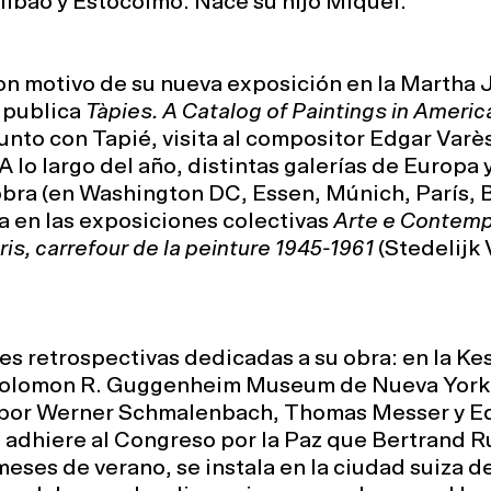
ilbao y Estocolmo. Nace su hijo Miquel.
on motivo de su nueva exposición en la Martha 
e publica
Tàpies. A Catalog of Paintings in Americ
nto con Tapié, visita al compositor Edgar Varè
A lo largo del año, distintas galerías de Europa
bra (en Washington DC, Essen, Múnich, París, 
a en las exposiciones colectivas
Arte e Contemp
ris, carrefour de la peinture 1945-1961
(Stedelijk
s retrospectivas dedicadas a su obra: en la Ke
Solomon R. Guggenheim Museum de Nueva York 
 por Werner Schmalenbach, Thomas Messer y Ed
adhiere al Congreso por la Paz que Bertrand R
eses de verano, se instala en la ciudad suiza d