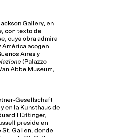
Jackson Gallery, en
a
, con texto de
se, cuya obra admira
 y América acogen
Buenos Aires y
lazion
e (Palazzo
 Van Abbe Museum,
stner-Gesellschaft
y en la Kunsthaus de
uard Hüttinger,
ussell preside en
e St. Gallen, donde