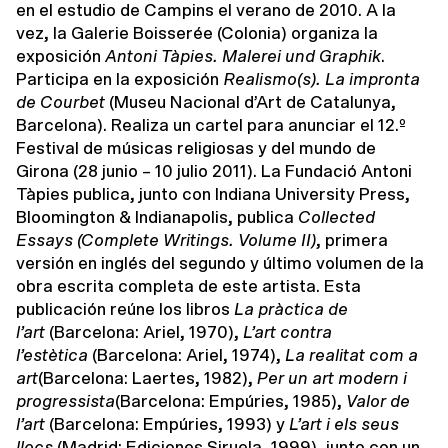
en el estudio de Campins el verano de 2010. A la
vez, la Galerie Boisserée (Colonia) organiza la
exposición
Antoni Tàpies. Malerei und Graphik
.
Participa en la exposición
Realismo(s). La impronta
de Courbet
(Museu Nacional d’Art de Catalunya,
Barcelona). Realiza un cartel para anunciar el 12.º
Festival de músicas religiosas y del mundo de
Girona (28 junio – 10 julio 2011). La Fundació Antoni
Tàpies publica, junto con Indiana University Press,
Bloomington & Indianapolis, publica
Collected
Essays (Complete Writings. Volume II)
, primera
versión en inglés del segundo y último volumen de la
obra escrita completa de este artista. Esta
publicación reúne los libros
La pràctica de
l’art
(Barcelona: Ariel, 1970),
L’art contra
l’estètica
(Barcelona: Ariel, 1974),
La realitat com a
art
(Barcelona: Laertes, 1982),
Per un art modern i
progressista
(Barcelona: Empúries, 1985),
Valor de
l’art
(Barcelona: Empúries, 1993) y
L’art i els seus
llocs
(Madrid: Ediciones Siruela, 1999), junto con un