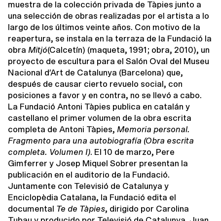
muestra de la colección privada de Tàpies junto a
una selección de obras realizadas por el artista a lo
largo de los últimos veinte años. Con motivo de la
reapertura, se instala en la terraza de la Fundació la
obra
Mitjó
(Calcetín) (maqueta, 1991; obra, 2010), un
proyecto de escultura para el Salón Oval del Museu
Nacional d’Art de Catalunya (Barcelona) que,
después de causar cierto revuelo social, con
posiciones a favor y en contra, no se llevó a cabo.
La Fundació Antoni Tàpies publica en catalán y
castellano el primer volumen de la obra escrita
completa de Antoni Tàpies,
Memoria personal.
Fragmento para una autobiografía (Obra escrita
completa. Volumen I)
. El 10 de marzo, Pere
Gimferrer y Josep Miquel Sobrer presentan la
publicación en el auditorio de la Fundació.
Juntamente con Televisió de Catalunya y
Enciclopèdia Catalana, la Fundació edita el
documental
Te de Tàpies
, dirigido por Carolina
Tubau y producido por Televisió de Catalunya. Juan