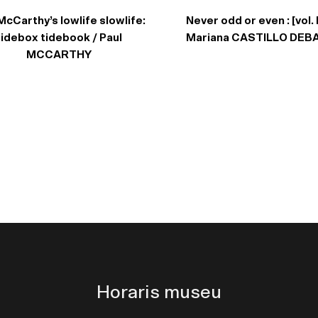
McCarthy’s lowlife slowlife:
Never odd or even : [vol. I
tidebox tidebook / Paul
Mariana CASTILLO DEB
MCCARTHY
Horaris museu