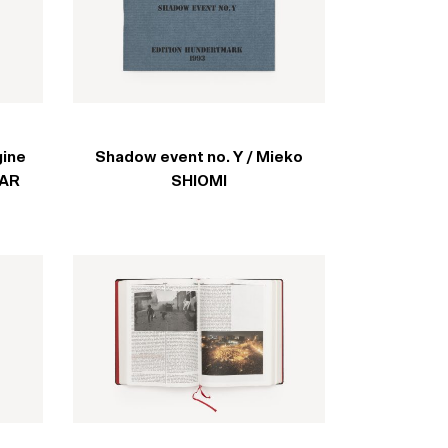
gine
Shadow event no. Y / Mieko
AAR
SHIOMI