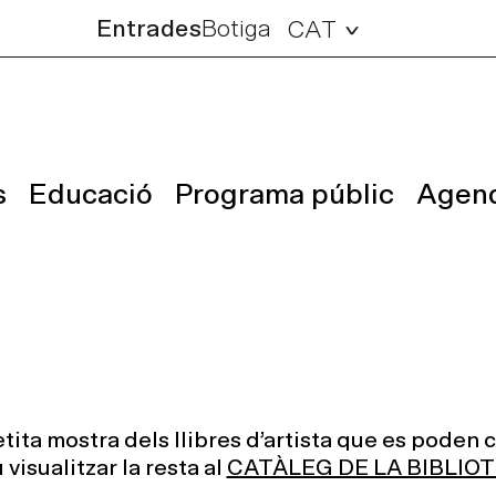
Entrades
Botiga
CAT
s
Educació
Programa públic
Agen
ta mostra dels llibres d’artista que es poden c
isualitzar la resta al
CATÀLEG DE LA BIBLIO