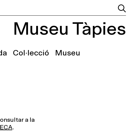
Museu Tàpies
da
Col·lecció
Museu
onsultar a la
TECA
.