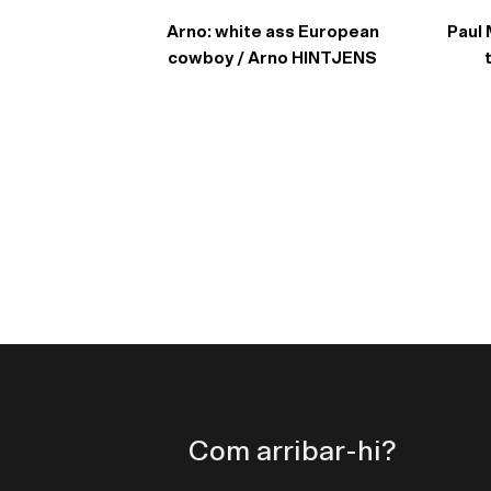
Arno: white ass European
Paul 
cowboy / Arno HINTJENS
Com arribar-hi?