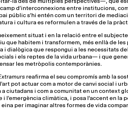
habitar-la des de múltiples perspectives—, que es
camp d’interconnexions entre institucions, com
pai públic s’hi entén com un territori de mediació
tura i cultura es reformulen a través de la pràcti
neixement situat i en la relació entre el subjecte 
iu que habitem i transformem, més enllà de les p
va i dialògica que respongui a les necessitats de
ocials i els reptes de la vida urbana— i que gene
ensar les metròpolis contemporànies.
Extramurs
reafirma el seu compromís amb la sosten
art pot actuar com a motor de canvi social i urb
a ciutadans i com a comunitat en un context glo
 i l’emergència climàtica, i posa l’accent en la p
 eina per imaginar altres formes de vida compar