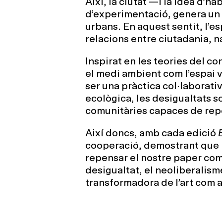
Així, la ciutat —i la idea d’
d’experimentació, genera un 
urbans. En aquest sentit, l’es
relacions entre ciutadania, na
Inspirat en les teories del co
el medi ambient com l’espai v
ser una pràctica col·laborati
ecològica, les desigualtats s
comunitàries capaces de rep
Així doncs, amb cada edició
cooperació, demostrant que l’
repensar el nostre paper com 
desigualtat, el neoliberalisme
transformadora de l’art com a