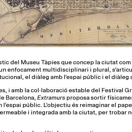
ístic del Museu Tàpies que concep la ciutat com 
 enfocament multidisciplinari i plural, s’articu
itucional, el diàleg amb l’espai públic i el diàle
, i amb la col·laboració estable del Festival Gr
 de Barcelona,
Extramurs
proposa sortir físicamen
n l’espai públic. L’objectiu és reimaginar el pa
rmeable i integrada amb la ciutat, per trobar n
.