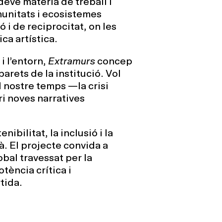
devé matèria de treball i
unitats i ecosistemes
 i de reciprocitat, on les
ca artística.
i l’entorn,
Extramurs
concep
arets de la institució. Vol
l nostre temps —la crisi
ri noves narratives
ibilitat, la inclusió i la
à. El projecte convida a
bal travessat per la
otència crítica i
tida.