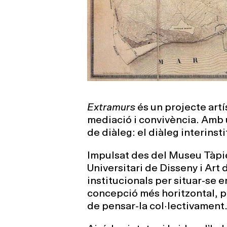
Extramurs
és un projecte art
mediació i convivència. Amb un
de diàleg: el diàleg interinst
Impulsat des del Museu Tàpies
Universitari de Disseny i Art
institucionals per situar-se e
concepció més horitzontal, pe
de pensar-la col·lectivament