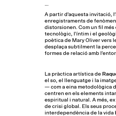
…
A partir d’aquesta invitació, 
enregistraments de fenòmens 
distorsionen. Com un fil més 
tecnològic, l’íntim i el geolò
poètica de Mary Oliver vers l
desplaça subtilment la perce
formes de relació amb l’entor
La pràctica artística de
Raque
el so, el llenguatge i la imat
— com a eina metodològica des
centren en els elements intan
espiritual i natural. A més, ex
de crisi global. Els seus proc
interdependència de la vida b