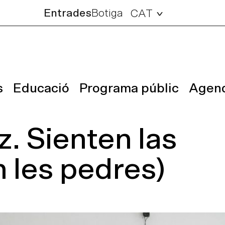
Entrades
Botiga
CAT
s
Educació
Programa públic
Agen
. Sienten las
 les pedres)