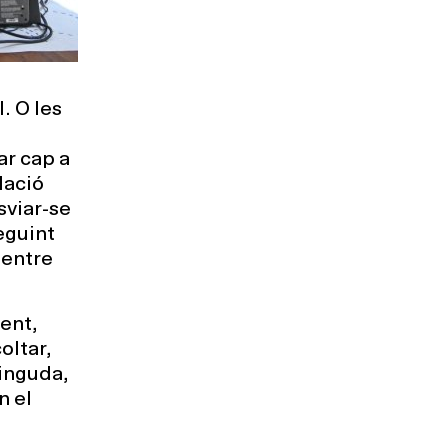
. O les
ar cap a
lació
sviar-se
eguint
 entre
vent,
oltar,
tinguda,
n el