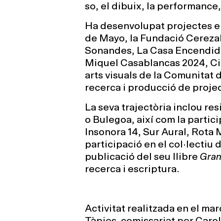
so, el dibuix, la performance, 
Ha desenvolupat projectes e
de Mayo, la Fundació Cerezal
Sonandes, La Casa Encendida
Miquel Casablancas 2024, Circ
arts visuals de la Comunitat 
recerca i producció de projec
La seva trajectòria inclou re
o Bulegoa, així com la partic
Insonora 14, Sur Aural, Rota M
participació en el col·lectiu 
publicació del seu llibre
Gran
recerca i escriptura.
Activitat realitzada en el mar
Tàpies
,
comissariat per Carol