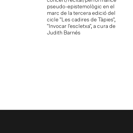
social de las
concert/recital/performance
ción Cultural
pseudo-epistemològic en el
tzat pel Grupo de
marc de la tercera edició del
sbrina —
cicle "Les cadires de Tàpies",
Visualidades y
"Invocar l'escletxa", a cura de
ivos
Judith Barnés
s
 que tindrà lloc
 setembre.