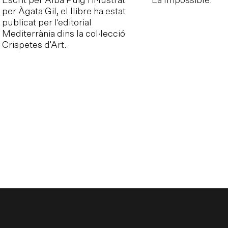
Escrit per Alba Puig i il·lustrat
La Impossible.
per Àgata Gil, el llibre ha estat
publicat per l'editorial
Mediterrània dins la col·lecció
Crispetes d'Art.