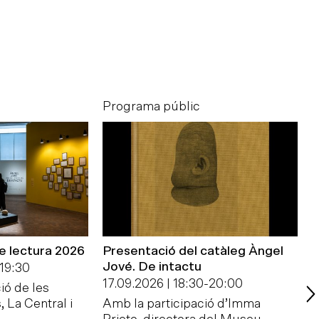
Programa públic
P
de lectura 2026
Presentació del catàleg Àngel
A
Jové. De intactu
19:30
1
17.09.2026 | 18:30
-
20:00
ió de les
U
, La Central i
Amb la participació d’Imma
p