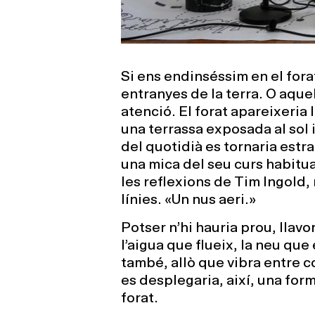
Si ens endinséssim en el fora
entranyes de la terra. O aquel
atenció. El forat apareixeria 
una terrassa exposada al sol 
del quotidià es tornaria estr
una mica del seu curs habitual
les reflexions de Tim Ingold, 
línies. «Un nus aeri.»
Potser n’hi hauria prou, llavors
l’aigua que flueix, la neu que 
també, allò que vibra entre c
es desplegaria, així, una form
forat.