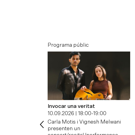
c
Programa públic
las artes y la
Invocar una veritat
al Crítica
10.09.2026 | 18:00
-
19:00
09.2026
Carla Motis i Vignesh Melwani
cull el II
presenten un