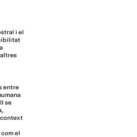
s
tral i el
ibilitat
a
altres
s entre
e humana
l se
a,
n context
 com el