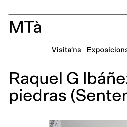
MTà
Visita’ns
Exposicion
Raquel G Ibáñez
piedras (Senten