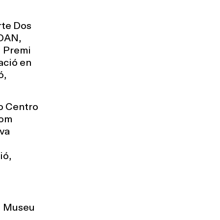
rte Dos
CDAN,
l Premi
ació en
ó,
ao Centro
com
eva
ió,
l Museu