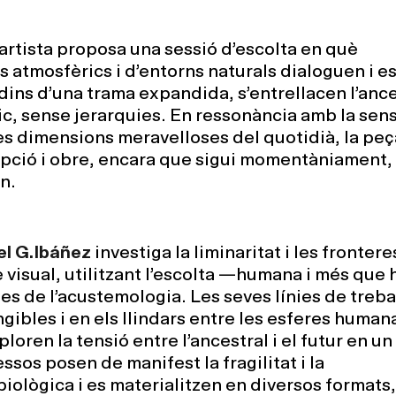
l’artista proposa una sessió d’escolta en què
atmosfèrics i d’entorns naturals dialoguen i e
dins d’una trama expandida, s’entrellacen l’ances
gic, sense jerarquies. En ressonància amb la sens
es dimensions meravelloses del quotidià, la peç
pció i obre, encara que sigui momentàniament, 
n.
l G.Ibáñez
investiga la liminaritat i les frontere
ge visual, utilitzant l’escolta —humana i més qu
 de l’acustemologia. Les seves línies de trebal
gibles i en els llindars entre les esferes human
ploren la tensió entre l’ancestral i el futur en u
essos posen de manifest la fragilitat i la
iològica i es materialitzen en diversos formats,