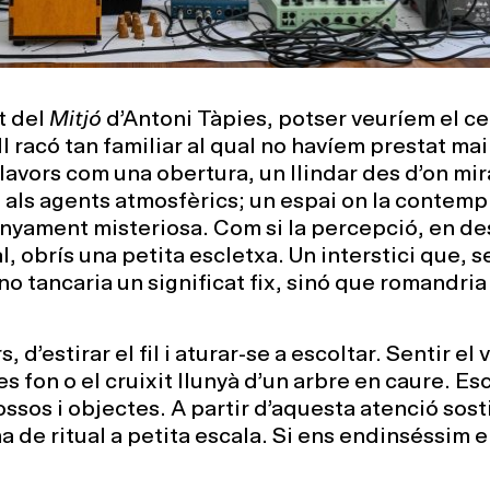
t del
Mitjó
d’Antoni Tàpies, potser veuríem el cel
l racó tan familiar al qual no havíem prestat mai
llavors com una obertura, un llindar des d’on mir
i als agents atmosfèrics; un espai on la contemp
anyament misteriosa. Com si la percepció, en de
, obrís una petita escletxa. Un interstici que, s
no tancaria un significat fix, sinó que romandria
, d’estirar el fil i aturar-se a escoltar. Sentir el 
es fon o el cruixit llunyà d’un arbre en caure. Esc
ossos i objectes. A partir d’aquesta atenció sos
a de ritual a petita escala. Si ens endinséssim e