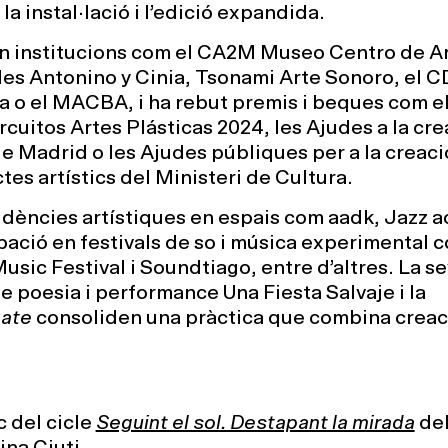
la instal·lació i l’edició expandida.
n institucions com el CA2M Museo Centro de A
es Antonino y Cinia, Tsonami Arte Sonoro, el 
 o el MACBA, i ha rebut premis i beques com e
uitos Artes Plásticas 2024, les Ajudes a la cre
de Madrid o les Ajudes públiques per a la creaci
tes artístics del Ministeri de Cultura.
sidències artístiques en espais com aadk, Jazz 
ipació en festivals de so i música experimental 
usic Festival i Soundtiago, entre d’altres. La s
de poesia i performance Una Fiesta Salvaje i la
ate
consoliden una pràctica que combina creac
c del cicle
Seguint el sol. Destapant la mirada
de
ina Ciuti.