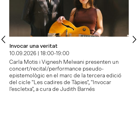
Invocar una veritat
P
c
10.09.2026 | 18:00
-
19:00
1
Carla Motis i Vignesh Melwani presenten un
concert/recital/performance pseudo-
E
epistemològic en el marc de la tercera edició
l
del cicle "Les cadires de Tàpies", "Invocar
M
l'escletxa", a cura de Judith Barnés