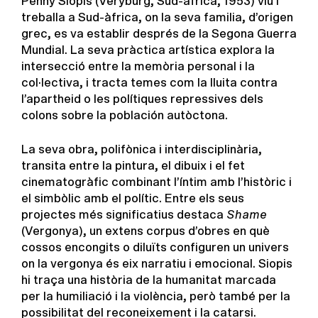
Penny Siopis (Veryburg, Sud-àfrica, 1953) viu i
treballa a Sud-àfrica, on la seva familia, d’origen
grec, es va establir després de la Segona Guerra
Mundial. La seva pràctica artística explora la
intersecció entre la memòria personal i la
col·lectiva, i tracta temes com la lluita contra
l’apartheid o les polítiques repressives dels
colons sobre la población autòctona.
La seva obra, polifònica i interdisciplinària,
transita entre la pintura, el dibuix i el fet
cinematogràfic combinant l’íntim amb l’històric i
el simbòlic amb el polític. Entre els seus
projectes més significatius destaca
Shame
(Vergonya), un extens corpus d’obres en què
cossos encongits o diluïts configuren un univers
on la vergonya és eix narratiu i emocional. Siopis
hi traça una història de la humanitat marcada
per la humiliació i la violència, però també per la
possibilitat del reconeixement i la catarsi.