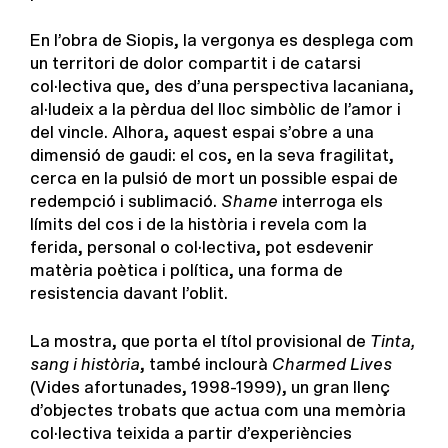
En l’obra de Siopis, la vergonya es desplega com
un territori de dolor compartit i de catarsi
col·lectiva que, des d’una perspectiva lacaniana,
al·ludeix a la pèrdua del lloc simbòlic de l’amor i
del vincle. Alhora, aquest espai s’obre a una
dimensió de gaudi: el cos, en la seva fragilitat,
cerca en la pulsió de mort un possible espai de
redempció i sublimació.
Shame
interroga els
límits del cos i de la història i revela com la
ferida, personal o col·lectiva, pot esdevenir
matèria poètica i política, una forma de
resistencia davant l’oblit.
La mostra, que porta el títol provisional de
Tinta,
sang i història
, també inclourà
Charmed Lives
(Vides afortunades, 1998-1999), un gran llenç
d’objectes trobats que actua com una memòria
col·lectiva teixida a partir d’experiències