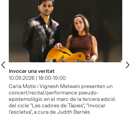
Invocar una veritat
P
c
10.09.2026 | 18:00
-
19:00
1
Carla Motis i Vignesh Melwani presenten un
concert/recital/performance pseudo-
E
epistemològic en el marc de la tercera edició
l
del cicle "Les cadires de Tàpies", "Invocar
M
l'escletxa", a cura de Judith Barnés