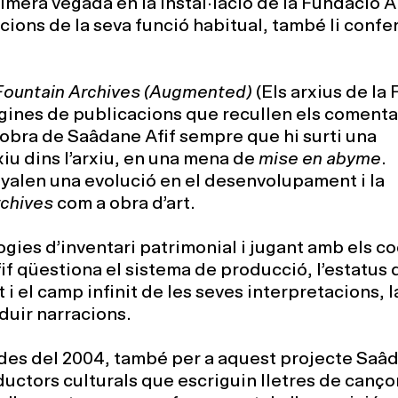
mera vegada en la instal·lació de la Fundació A
cions de la seva funció habitual, també li confe
Fountain Archives (Augmented)
(Els arxius de la 
àgines de publicacions que recullen els comenta
l’obra de Saâdane Afif sempre que hi surti una
rxiu dins l’arxiu, en una mena de
mise en abyme
.
alen una evolució en el desenvolupament i la
rchives
com a obra d’art.
ies d’inventari patrimonial i jugant amb els co
if qüestiona el sistema de producció, l’estatus d
t i el camp infinit de les seves interpretacions, l
duir narracions.
 des del 2004, també per a aquest projecte Saâd
ductors culturals que escriguin lletres de canç