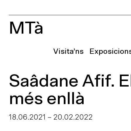
MTà
Visita’ns
Exposicion
Saâdane Afif. El
més enllà
18.06.2021
–
20.02.2022