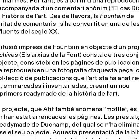
r mai més. Per tant, és a partir d’una reproducci
z) acompanyada d’un comentari anònim (“El cas R
 història de l’art. Des de llavors, la
Fountain
de
tat de comentaris i s’ha convertit en una de le
luents del segle XX.
difusió impresa de Fountain en objecte d’un pro
chives
(Els arxius de la Font) consta de tres conj
rojecte, consisteix en les pàgines de publicacion
que reprodueixen una fotografia d’aquesta peça i
l·lecció de publicacions que l’artista ha anat r
, emmarcades i inventariades, creant un nou
primers readymade de la història de l’art.
el projecte, que Afif també anomena “motlle”, és 
on han estat arrencades les pàgines. Les prestat
l readymade de Duchamp, del qual se n’ha elimin
nse el seu objecte. Aquesta presentació de la bi