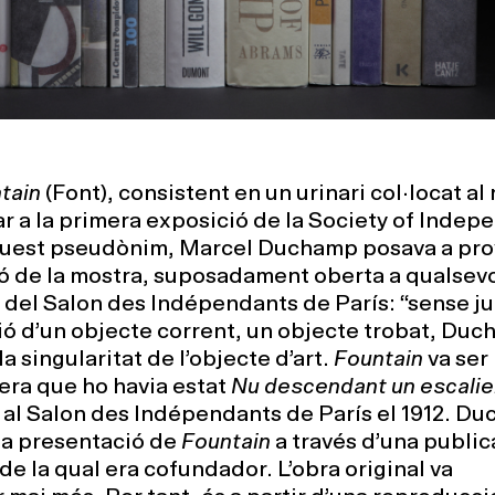
tain
(Font), consistent en un urinari col·locat al 
ar a la primera exposició de la Society of Indep
aquest pseudònim, Marcel Duchamp posava a pro
sió de la mostra, suposadament oberta a qualsev
 del Salon des Indépendants de París: “sense ju
ió d’un objecte corrent, un objecte trobat, Du
a singularitat de l’objecte d’art.
Fountain
va ser
era que ho havia estat
Nu descendant un escalier
] al Salon des Indépendants de París el 1912. D
 la presentació de
Fountain
a través d’una publica
 de la qual era cofundador. L’obra original va