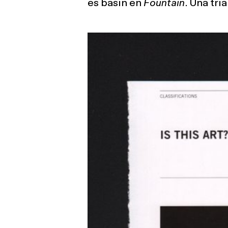
es basin en
Fountain
. Una tri