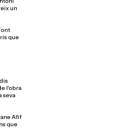
ntoni
reix un
Font
ris que
dis
e l’obra
a seva
ane Afif
ons que