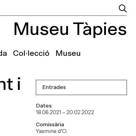
Museu Tàpies
da
Col·lecció
Museu
t i
Entrades
Dates
18.06.2021
–
20.02.2022
Comissària
Yasmine d’O.