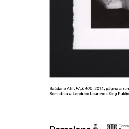
Saâdane Afif,
FA.0400
, 2014, pàgina arre
Semiotics ». Londres: Laurence King Publis