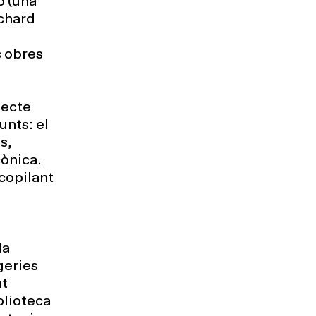
ó (una
ichard
s obres
jecte
unts: el
s,
cònica.
ecopilant
la
geries
at
blioteca