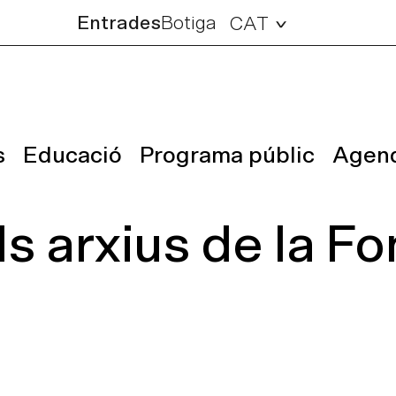
Entrades
Botiga
CAT
s
Educació
Programa públic
Agen
s arxius de la Fon