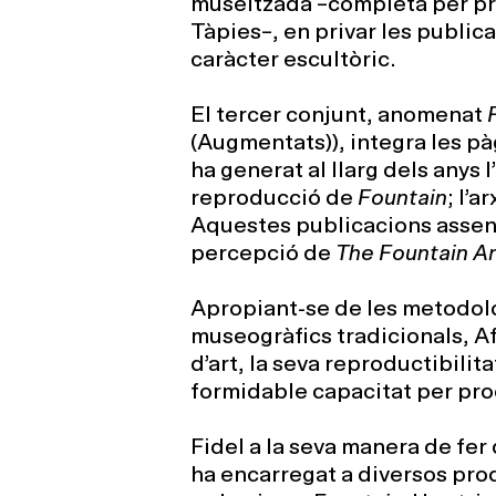
museitzada –completa per pri
Tàpies–, en privar les publica
caràcter escultòric.
El tercer conjunt, anomenat
(Augmentats)), integra les p
ha generat al llarg dels anys 
reproducció de
Fountain
; l’a
Aquestes publicacions asseny
percepció de
The Fountain A
Apropiant-se de les metodolog
museogràfics tradicionals, Af
d’art, la seva reproductibilita
formidable capacitat per pro
Fidel a la seva manera de fer
ha encarregat a diversos pro