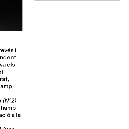
revés i
endent
va els
ol
rat,
champ
 (N°2)
uchamp
ció a la