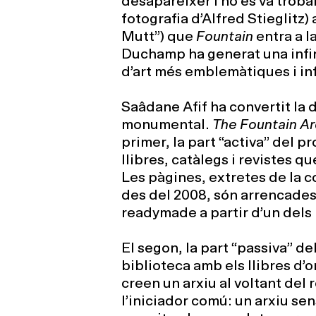
desaparèixer i no es va troba
fotografia d’Alfred Stieglit
Mutt”) que
Fountain
entra a la
Duchamp ha generat una infini
d’art més emblemàtiques i inf
Saâdane Afif ha convertit la 
monumental.
The Fountain Ar
primer, la part “activa” del p
llibres, catàlegs i revistes 
Les pàgines, extretes de la co
des del 2008, són arrencades
readymade a partir d’un dels 
El segon, la part “passiva” d
biblioteca amb els llibres d’
creen un arxiu al voltant de
l’iniciador comú: un arxiu se