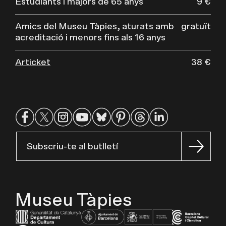
Estudiants i majors de 65 anys
9 €
Amics del Museu Tàpies, aturats amb
gratuït
acreditació i menors fins als 16 anys
Articket
38 €
Subscriu-te al butlletí
Museu Tàpies