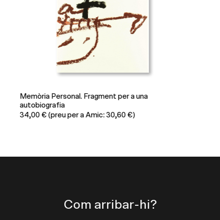
Els cartells de Tàpies i l’esfera pública
40,00
€
(preu per a Amic: 36,00 €)
Com arribar-hi?