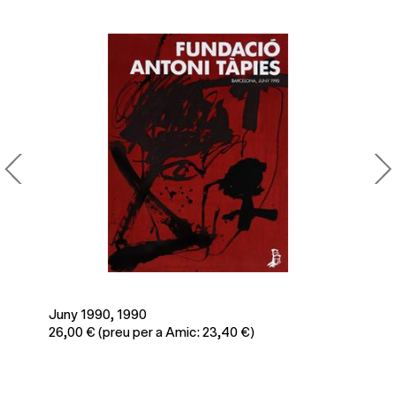
 1990
UIMP. Cursos de ver
eu per a Amic: 23,40 €)
26,00
€
(preu per a 