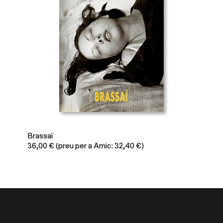
saï
Marcel Brood
00
€
(preu per a Amic: 32,40 €)
50,00
€
(preu