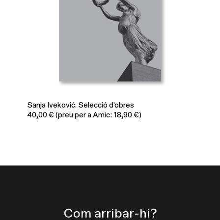
Sanja Iveković. Selecció d’obres
El
40,00
€
(preu per a Amic: 18,90 €)
30
Com arribar-hi?