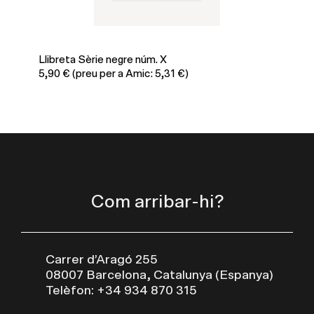
Llibreta Sèrie negre núm. X
Sa
5,90
€
(preu per a Amic: 5,31 €)
65
Com arribar-hi?
Carrer d’Aragó 255
08007 Barcelona, Catalunya (Espanya)
Telèfon: +34 934 870 315