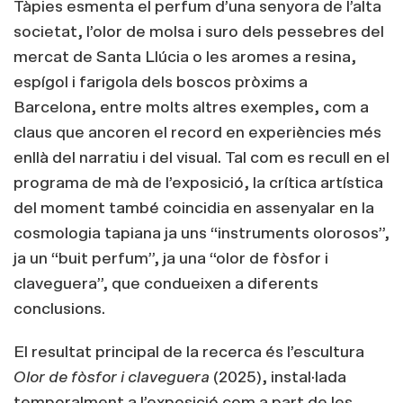
Tàpies esmenta el perfum d’una senyora de l’alta
societat, l’olor de molsa i suro dels pessebres del
mercat de Santa Llúcia o les aromes a resina,
espígol i farigola dels boscos pròxims a
Barcelona, entre molts altres exemples, com a
claus que ancoren el record en experiències més
enllà del narratiu i del visual. Tal com es recull en el
programa de mà de l’exposició, la crítica artística
del moment també coincidia en assenyalar en la
cosmologia tapiana ja uns “instruments olorosos”,
ja un “
buit perfum
”, ja una “olor de fòsfor i
claveguera”, que condueixen a diferents
conclusions.
El resultat principal de la recerca és l’escultura
Olor de fòsfor i claveguera
(2025), instal·lada
temporalment a l’exposició com a part de les