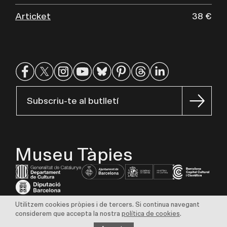
Articket
38 €
Subscriu-te al butlletí
Museu Tàpies
Utilitzem cookies pròpies i de tercers. Si continua navegant
Avís legal
Política de privadesa
Política de cookies
considerem que accepta la nostra
política de cookies
.
Transparència
Perfil del contractant
Borsa de treball