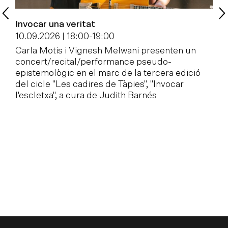
Invocar una veritat
P
c
10.09.2026 | 18:00
-
19:00
1
Carla Motis i Vignesh Melwani presenten un
concert/recital/performance pseudo-
E
epistemològic en el marc de la tercera edició
l
del cicle "Les cadires de Tàpies", "Invocar
M
l'escletxa", a cura de Judith Barnés