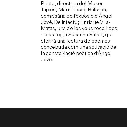
Prieto, directora del Museu
v
Tàpies; Maria Josep Balsach,
c
comissària de l’exposició Àngel
d
Jové. De intactu; Enrique Vila-
e
Matas, una de les veus recollides
m
al catàleg; i Susanna Rafart, qui
c
oferirà una lectura de poemes
concebuda com una activació de
la constel·lació poètica d’Àngel
Jové.