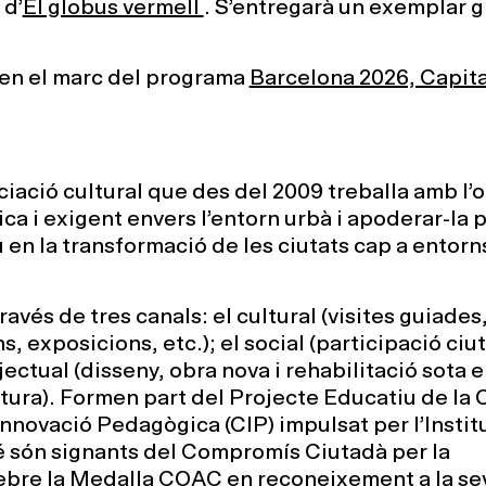
 d’
El globus vermell
.
S’entregarà un exemplar gr
a en el marc del programa
Barcelona 2026, Capita
ciació cultural que des del 2009 treballa amb l’
ica i exigent envers l’entorn urbà i apoderar-la
 en la transformació de les ciutats cap a entor
avés de tres canals: el cultural (visites guiades
ns, exposicions, etc.); el social (participació ci
jectual (disseny, obra nova i rehabilitació sota e
tura). Formen part del Projecte Educatiu de la 
Innovació Pedagògica (CIP) impulsat per l’Instit
 són signants del Compromís Ciutadà per la
 rebre la Medalla COAC en reconeixement a la se