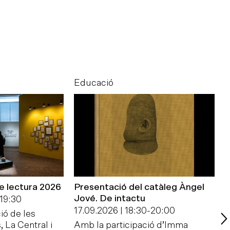
Educació
E
de lectura 2026
Presentació del catàleg Àngel
A
Jové. De intactu
19:30
1
17.09.2026 | 18:30
-
20:00
ió de les
U
, La Central i
Amb la participació d’Imma
p