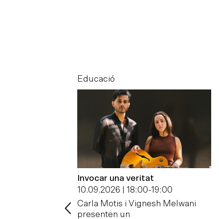
Educació
las artes y la
Invocar una veritat
al Crítica
10.09.2026 | 18:00
-
19:00
09.2026
Carla Motis i Vignesh Melwani
cull el II
presenten un