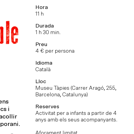
Hora
11 h
Durada
1 h 30 min.
Preu
4 € per persona
Idioma
Català
Lloc
Museu Tàpies (Carrer Aragó, 255,
Barcelona, Catalunya)
ens
Reserves
cs i
Activitat per a infants a partir de 4
acollir
anys amb els seus acompanyants.
mporani.
Aforament limitat.