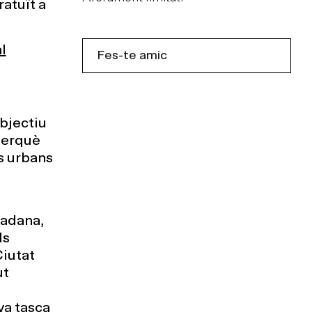
atuït a
l
Fes-te amic
objectiu
 perquè
ns urbans
,
utadana,
ls
Ciutat
ut
va tasca