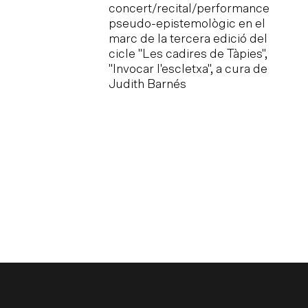
social de las
concert/recital/performance
ción Cultural
pseudo-epistemològic en el
tzat pel Grupo de
marc de la tercera edició del
sbrina —
cicle "Les cadires de Tàpies",
Visualidades y
"Invocar l'escletxa", a cura de
ivos
Judith Barnés
s
 que tindrà lloc
 setembre.