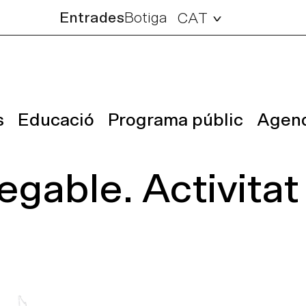
Entrades
Botiga
CAT
s
Educació
Programa públic
Agen
gable. Activitat