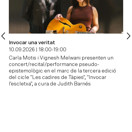
Invocar una veritat
P
c
10.09.2026 | 18:00
-
19:00
1
Carla Motis i Vignesh Melwani presenten un
concert/recital/performance pseudo-
E
epistemològic en el marc de la tercera edició
l
del cicle "Les cadires de Tàpies", "Invocar
M
l'escletxa", a cura de Judith Barnés