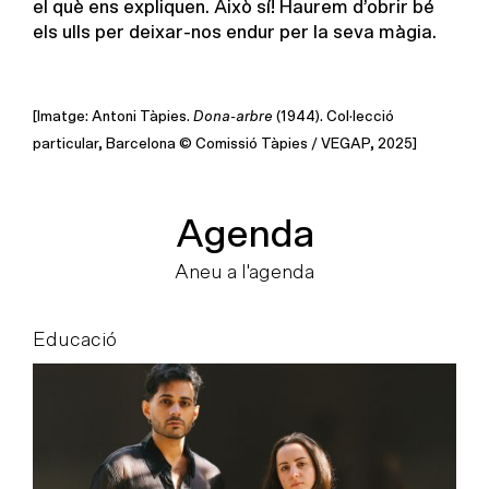
el què ens expliquen. Això sí! Haurem d’obrir bé
els ulls per deixar-nos endur per la seva màgia.
[Imatge: Antoni Tàpies.
Dona-arbre
(1944). Col·lecció
particular, Barcelona © Comissió Tàpies / VEGAP, 2025]
Agenda
Aneu a l'agenda
Educació
E