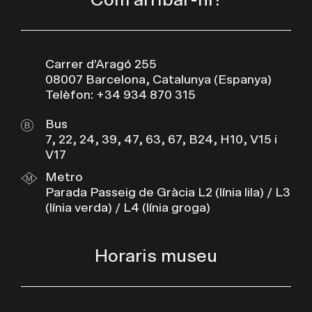
Com arribar-hi?
Carrer d’Aragó 255
08007 Barcelona, Catalunya (Espanya)
Telèfon: +34 934 870 315
Bus
7, 22, 24, 39, 47, 63, 67, B24, H10, V15 i
V17
Metro
Parada Passeig de Gràcia L2 (línia lila) / L3
(línia verda) / L4 (línia groga)
Horaris museu