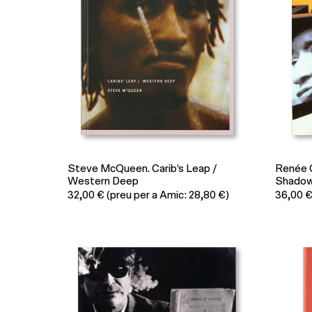
Steve McQueen. Carib’s Leap /
Renée G
Western Deep
Shadows
32,00
€
(preu per a Amic: 28,80 €)
36,00