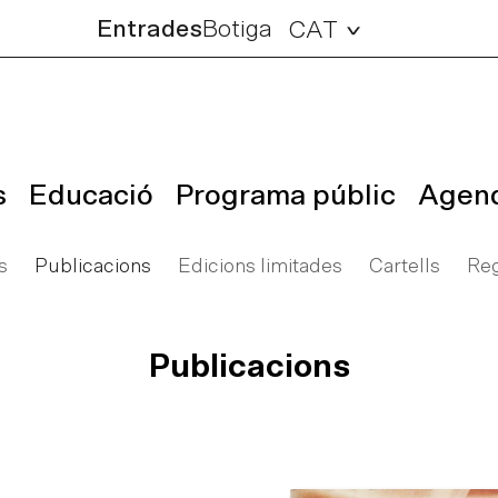
Entrades
Botiga
CAT
s
Educació
Programa públic
Agen
s
Publicacions
Edicions limitades
Cartells
Reg
Publicacions