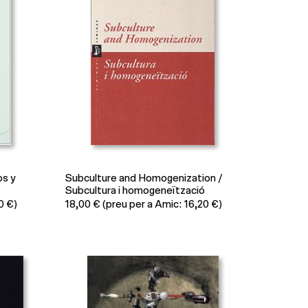
os y
Subculture and Homogenization /
Subcultura i homogeneïtzació
0 €)
18,00
€
(preu per a Amic: 16,20 €)