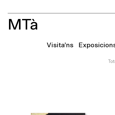
MTà
Visita’ns
Exposicion
Tot