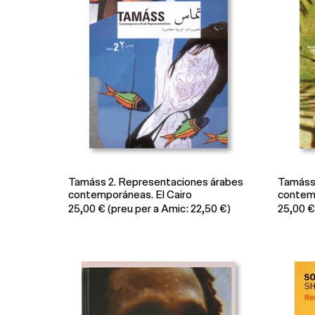
Tamáss 2. Representaciones árabes
Tamáss 
contemporáneas. El Cairo
contemp
25,00
€
(preu per a Amic: 22,50 €)
25,00
€