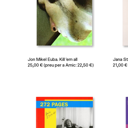
Jon Mikel Euba. Kill ’em all
Jana St
25,00
€
(preu per a Amic: 22,50 €)
21,00
€