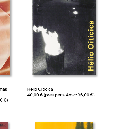
amas
Hélio Oiticica
40,00
€
(preu per a Amic: 36,00 €)
50 €)