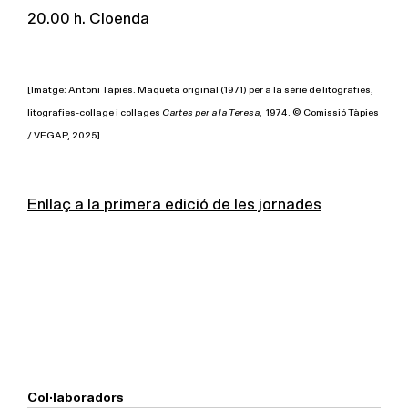
20.00 h. Cloenda
[Imatge: Antoni Tàpies. Maqueta original (1971) per a la sèrie de litografies,
litografies-collage i collages
Cartes per a la Teresa,
1974. © Comissió Tàpies
/ VEGAP, 2025]
Enllaç a la primera edició de les jornades
Col·laboradors