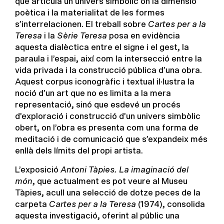
que articula un univers simbòlic on la dimensió
poètica i la materialitat de les formes
s’interrelacionen. El treball sobre
Cartes per a la
Teresa
i la
Sèrie Teresa
posa en evidència
aquesta dialèctica entre el signe i el gest, la
paraula i l’espai, així com la intersecció entre la
vida privada i la construcció pública d’una obra.
Aquest corpus iconogràfic i textual il·lustra la
noció d’un art que no es limita a la mera
representació, sinó que esdevé un procés
d’exploració i construcció d’un univers simbòlic
obert, on l’obra es presenta com una forma de
meditació i de comunicació que s’expandeix més
enllà dels límits del propi artista.
L’exposició
Antoni Tàpies. La imaginació del
món
, que actualment es pot veure al Museu
Tàpies, acull una selecció de dotze peces de la
carpeta
Cartes per a la Teresa
(1974), consolida
aquesta investigació, oferint al públic una