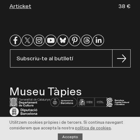
Articket
38 €
Subscriu-te al butlletí
Museu Tàpies
Utilitzem cookies pròpies i de tercers. Si continua navegant
Avís legal
Política de privadesa
Política de cookies
considerem que accepta la nostra
política de cookies
.
Transparència
Perfil del contractant
Borsa de treball
Sostenibilitat
Accepto