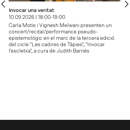
Invocar una veritat
P
c
10.09.2026 | 18:00
-
19:00
1
Carla Motis i Vignesh Melwani presenten un
concert/recital/performance pseudo-
E
epistemològic en el marc de la tercera edició
l
del cicle "Les cadires de Tàpies", "Invocar
M
l'escletxa", a cura de Judith Barnés