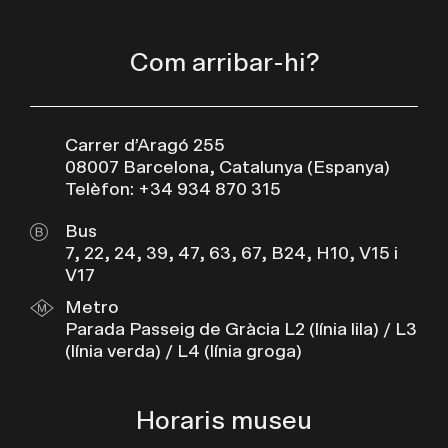
Com arribar-hi?
Carrer d’Aragó 255
08007 Barcelona, Catalunya (Espanya)
Telèfon: +34 934 870 315
Bus
7, 22, 24, 39, 47, 63, 67, B24, H10, V15 i
V17
Metro
Parada Passeig de Gràcia L2 (línia lila) / L3
(línia verda) / L4 (línia groga)
Horaris museu